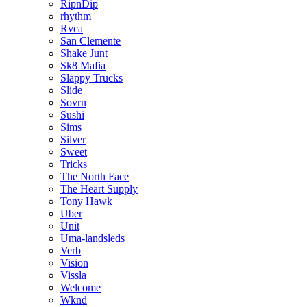
RipnDip
rhythm
Rvca
San Clemente
Shake Junt
Sk8 Mafia
Slappy Trucks
Slide
Sovrn
Sushi
Sims
Silver
Sweet
Tricks
The North Face
The Heart Supply
Tony Hawk
Uber
Unit
Uma-landsleds
Verb
Vision
Vissla
Welcome
Wknd