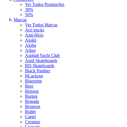
Ver Todos Promoções
30%
50%
Marcas
Ver Todos Marcas
Ace trucks
Anti-Hero
Aloiki
Aloha
Arbor
Asphalt Yacht Club
April Skateboards
BD Skateboards
Black Panther
BLackout
Blueprint
Beer
Brixton
Burton
Brigada
Bronson
Bullet
Cartel
Creature
Cruzade