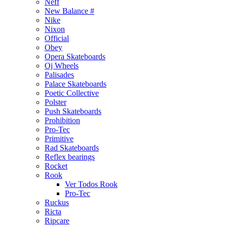
Neff
New Balance #
Nike
Nixon
Official
Obey
Opera Skateboards
Oj Wheels
Palisades
Palace Skateboards
Poetic Collective
Polster
Push Skateboards
Prohibition
Pro-Tec
Primitive
Rad Skateboards
Reflex bearings
Rocket
Rook
Ver Todos Rook
Pro-Tec
Ruckus
Ricta
Ripcare