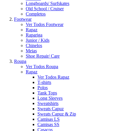
Longboards/ Surfskates
Old School / Cruiser
Completos
Footwear
Ver Todos Footwear
Rapaz
Rapariga
Junior / Kids
Chinelos
Meias
Shoe Repair/ Care
Roupa
Ver Todos Roupa
Rapaz
Ver Todos Rapaz
T-shirts
Polos
Tank Tops
Long Sleeves
Sweatshirts
Sweats Capuz
Sweats Capuz & Zip
Camisas LS
Camisas SS
Casacos