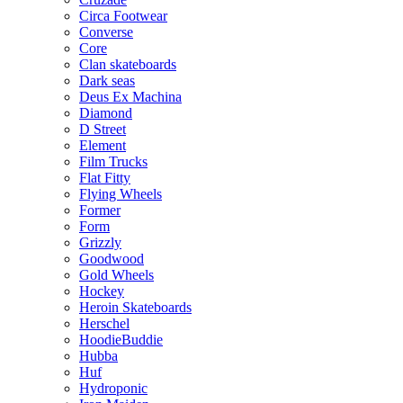
Circa Footwear
Converse
Core
Clan skateboards
Dark seas
Deus Ex Machina
Diamond
D Street
Element
Film Trucks
Flat Fitty
Flying Wheels
Former
Form
Grizzly
Goodwood
Gold Wheels
Hockey
Heroin Skateboards
Herschel
HoodieBuddie
Hubba
Huf
Hydroponic