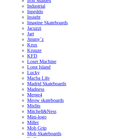
Iron Maiden
Industrial
Inpeddo
Insight
Imagine Skateboards
Jacuzzi
Jart
Jimmy´z
Krux
Kruuze
KFD
Loser Machine
Long Island
Lucky
Macba Life
Madrid Skateboards
Madness
Merge4
Meow skateboards
Misfits
Mitchell&Ness
Mini-logo
Miller
Mob Grip
Mob Skateboards